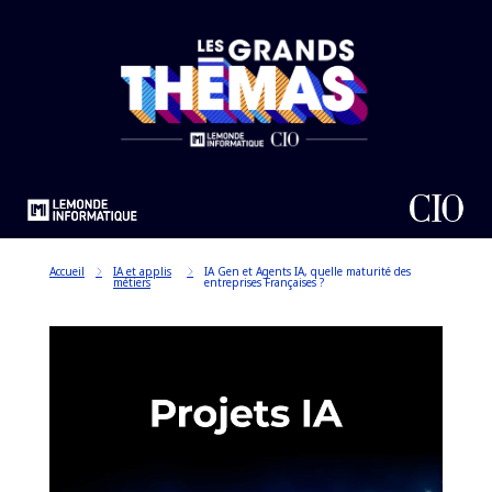
Accueil
IA et applis
IA Gen et Agents IA, quelle maturité des
métiers
entreprises Françaises ?