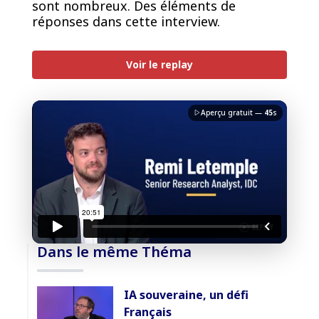
sont nombreux. Des éléments de
réponses dans cette interview.
PREMIUM
Voir le replay
Aperçu gratuit —
45
s
J'accepte la
charte de confidentialité
du Monde
Informatique
Débloquer la vidéo
Dans le même Théma
Accès sécurisé
IA souveraine, un défi
Pas encore abonné ? Découvrir nos offres
Français
→