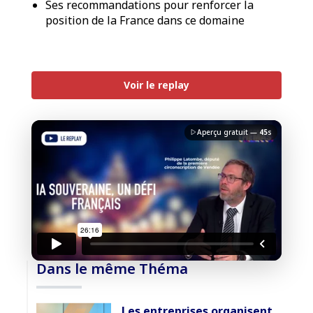
Ses recommandations pour renforcer la
position de la France dans ce domaine
PREMIUM
Voir le replay
Aperçu gratuit —
45
s
J'accepte la
charte de confidentialité
du Monde
Informatique
Débloquer la vidéo
Dans le même Théma
Accès sécurisé
Les entreprises organisent