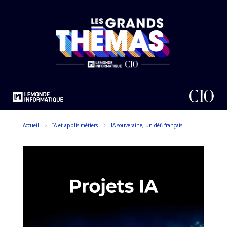
Accueil
IA et applis métiers
IA souveraine, un défi français