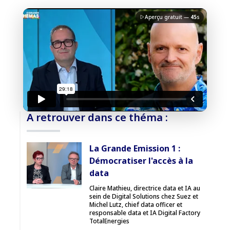
Aperçu gratuit —
45
s
J'accepte la
charte de confidentialité
du Monde
Informatique
Débloquer la vidéo
A retrouver dans ce théma :
Accès sécurisé
La Grande Emission 1 :
Pas encore abonné ? Découvrir nos offres
Démocratiser l'accès à la
→
data
Claire Mathieu, directrice data et IA au
sein de Digital Solutions chez Suez et
Michel Lutz, chief data officer et
responsable data et IA Digital Factory
TotalEnergies