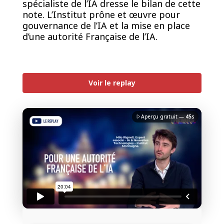
spécialiste de l’IA dresse le bilan de cette
note. L’Institut prône et œuvre pour
gouvernance de l’IA et la mise en place
d’une autorité Française de l’IA.
PREMIUM
Voir le replay
Aperçu gratuit —
45
s
J'accepte la
charte de confidentialité
du Monde
Informatique
Débloquer la vidéo