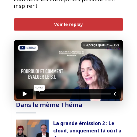
inspirer !
PREMIUM
Voir le replay
Aperçu gratuit —
45
s
J'accepte la
charte de confidentialité
du Monde
Informatique
Débloquer la vidéo
Dans le même Théma
Accès sécurisé
La grande émission 2 : Le
Pas encore abonné ? Découvrir nos offres
cloud, uniquement là où il a
→