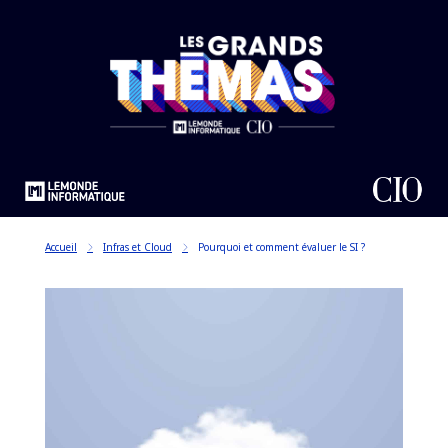
Accueil
Infras et Cloud
Pourquoi et comment évaluer le SI ?