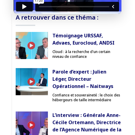
Débloquer la vidéo
A retrouver dans ce théma :
Accès sécurisé
Témoignage URSSAF,
Pas encore abonné ? Découvrir nos offres
Advaes, Eurocloud, ANDSI
→
Cloud : à la recherche d'un certain
niveau de confiance
Parole d’expert : Julien
Léger, Directeur
Opérationnel – Naitways
Confiance et souveraineté : le choix des
hébergeurs de taille intermédiaire
L’interview : Générale Anne-
Cécile Ortemann, Directrice
de l’Agence Numérique de la