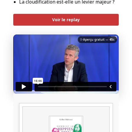
La cloudification est-elle un levier majeur ?
PREMIUM
Voir le replay
Aperçu gratuit —
45
s
J'accepte la
charte de confidentialité
du Monde
Informatique
Débloquer la vidéo
Accès sécurisé
Pas encore abonné ? Découvrir nos offres
→