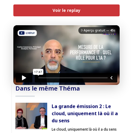
Voir le replay
Aperçu gratuit —
45
s
J'accepte la
charte de confidentialité
du Monde
Informatique
Débloquer la vidéo
Dans le même Théma
Accès sécurisé
La grande émission 2 : Le
Pas encore abonné ? Découvrir nos offres
cloud, uniquement là où il a
→
du sens
Le cloud, uniquement là où il a du sens