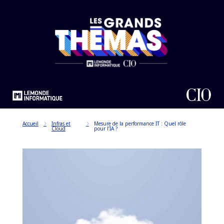
Accueil
Infras et
Mesure de la performance IT : Quel rôle
Cloud
pour l’IA ?