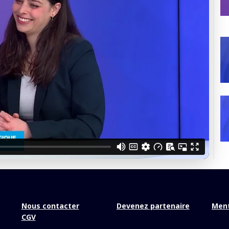
confidentialité
du Monde
loquer la vidéo
cès sécurisé
é ? Découvrir nos offres →
Nous contacter
Devenez partenaire
Ment
CGV