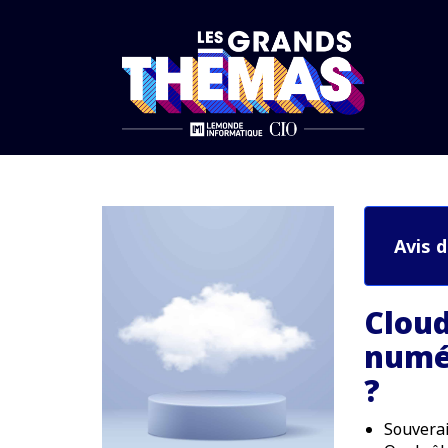
Accueil
Infras et Cloud
Cloud et souveraineté numérique font-il
Avis 
Cloud
numér
?
Souverai