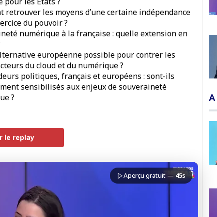
e pour les Etats ?
 retrouver les moyens d’une certaine indépendance
xercice du pouvoir ?
neté numérique à la française : quelle extension en
?
lternative européenne possible pour contrer les
cteurs du cloud et du numérique ?
deurs politiques, français et européens : sont-ils
ment sensibilisés aux enjeux de souveraineté
A
ue ?
r le replay
PREMIUM
Aperçu gratuit —
45
s