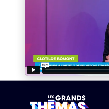
J'accepte la
charte de 
Informatique
Déb
Ac
Pas encore abonn