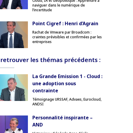
Cloud, IA et Géopolitique : Apprendre à
naviguer dans le numérique de
l’incertitude
Point Cigref : Henri d’Agrain
Rachat de Vmware par Broadcom :
craintes prévisibles et confirmées par les
entreprises
 retrouver les thémas précédents :
La Grande Emission 1 - Cloud :
une adoption sous
contrainte
Témoignage URSSAF, Advaes, Eurocloud,
ANDSI
Personnalité inspirante –
AND