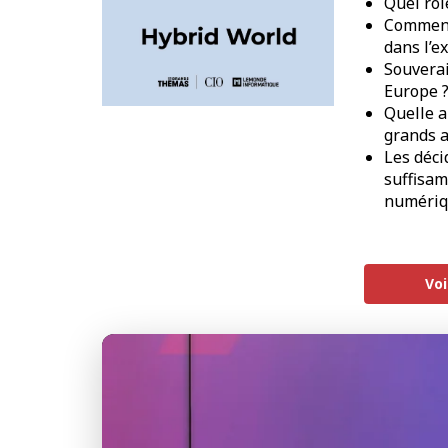
Quel rôl
Comment
dans l’e
Souverai
Europe 
Quelle a
grands a
Les déci
suffisam
numériq
Voi