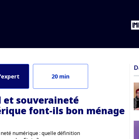
s bon ménage ?
D
d'expert
20 min
 et souveraineté
ique font-ils bon ménage
neté numérique : quelle définition