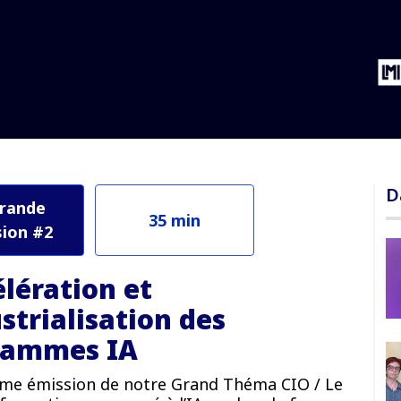
des programmes IA
D
rande
35 min
ion #2
élération et
ustrialisation des
rammes IA
me émission de notre Grand Théma CIO / Le