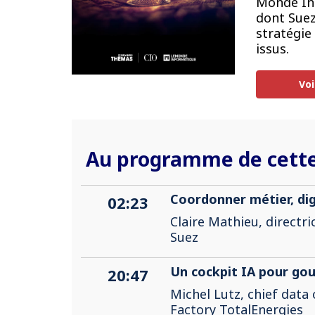
Monde Inf
dont Suez
stratégie 
issus.
Voi
Au programme de cette
Coordonner métier, dig
02:23
Claire Mathieu, directri
Suez
Un cockpit IA pour go
20:47
Michel Lutz, chief data 
Factory TotalEnergies