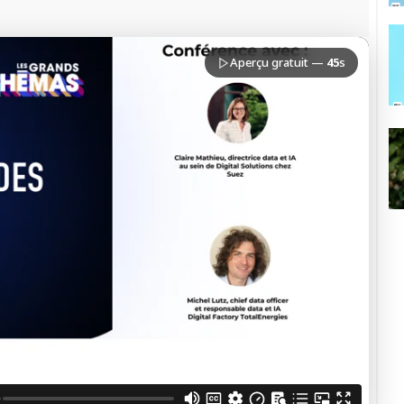
PREMIUM
Aperçu gratuit —
45
s
confidentialité
du Monde
loquer la vidéo
cès sécurisé