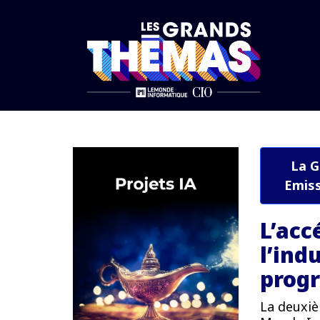
Accueil
IA et applis métiers
L’accélération et l’industrialisation 
La G
Emiss
L’acc
l’ind
prog
La deuxiè