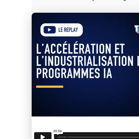
J'accepte la
charte de 
Informatique
Déb
Ac