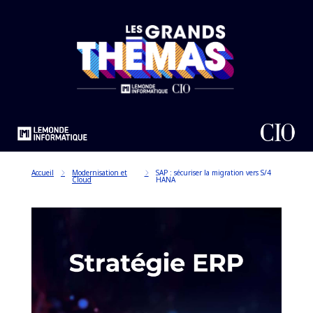
Accueil
Modernisation et
SAP : sécuriser la migration vers S/4
Cloud
HANA