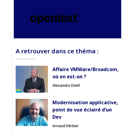
En partenariat avec :
Pas encore abonné ? Découvrir nos offres
→
A retrouver dans ce théma :
Affaire VMWare/Broadcom,
où en est-on ?
Alexandre Diehl
Modernisation applicative,
point de vue éclairé d’un
Dev
Arnaud Héritier