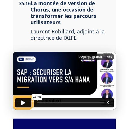
La montée de version de
35:16
Chorus, une occasion de
transformer les parcours
utilisateurs
PREMIUM
Laurent Robillard, adjoint à la
directrice de l’AIFE
Aperçu gratuit —
45
s
J'accepte la
charte de confidentialité
du Monde
Informatique
Débloquer la vidéo
Accès sécurisé