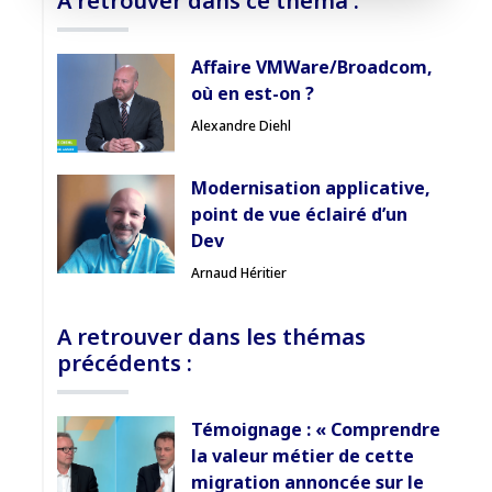
A retrouver dans ce théma :
Accès sécurisé
Affaire VMWare/Broadcom,
Pas encore abonné ? Découvrir nos offres
où en est-on ?
→
Alexandre Diehl
Modernisation applicative,
point de vue éclairé d’un
Dev
Arnaud Héritier
A retrouver dans les thémas
précédents :
Témoignage : « Comprendre
la valeur métier de cette
migration annoncée sur le