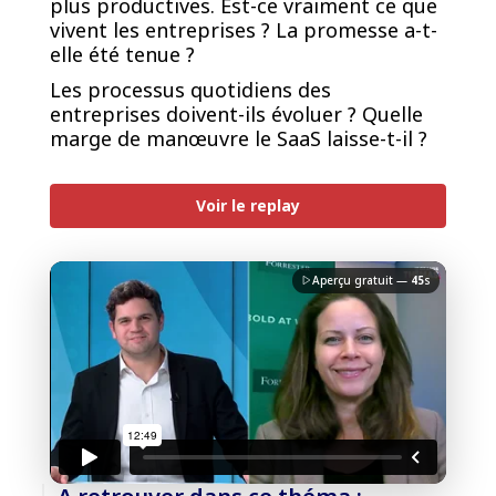
plus productives. Est-ce vraiment ce que
vivent les entreprises ? La promesse a-t-
elle été tenue ?
Les processus quotidiens des
entreprises doivent-ils évoluer ? Quelle
marge de manœuvre le SaaS laisse-t-il ?
PREMIUM
Voir le replay
Aperçu gratuit —
45
s
J'accepte la
charte de confidentialité
du Monde
Informatique
Débloquer la vidéo