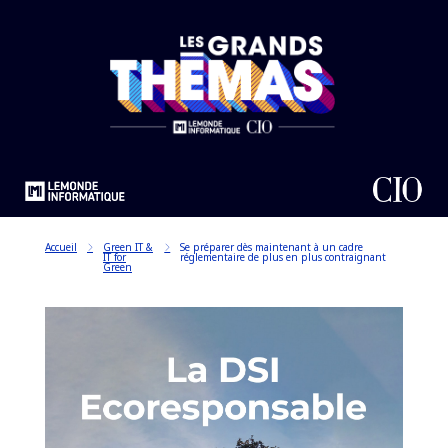
Accueil
Green IT &
Se préparer dès maintenant à un cadre
IT for
réglementaire de plus en plus contraignant
Green