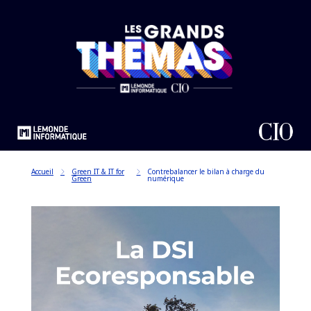
Accueil
Green IT & IT for
Contrebalancer le bilan à charge du
Green
numérique