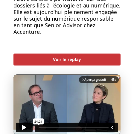
dossiers liés à l’écologie et au numérique.
Elle est aujourd’hui pleinement engagée
sur le sujet du numérique responsable
en tant que Senior Advisor chez
Accenture.
PREMIUM
Voir le replay
Aperçu gratuit —
45
s
J'accepte la
charte de confidentialité
du Monde
Informatique
Débloquer la vidéo