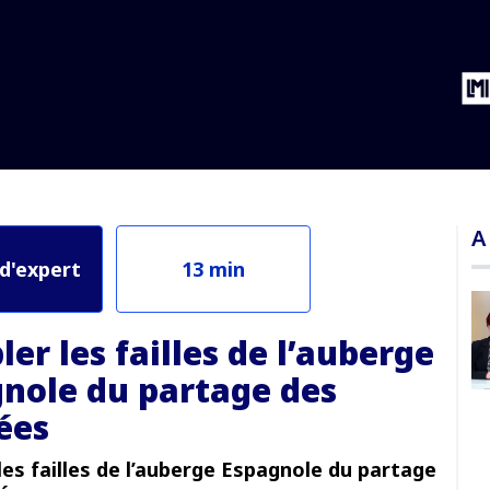
e Espagnole du partage des données
A
 d'expert
13 min
er les failles de l’auberge
nole du partage des
ées
es failles de l’auberge Espagnole du partage