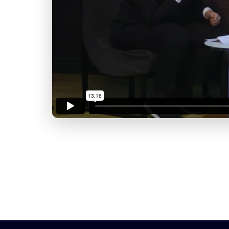
J'accepte la
charte de 
Informatique
Déb
Ac
Pas encore abonn