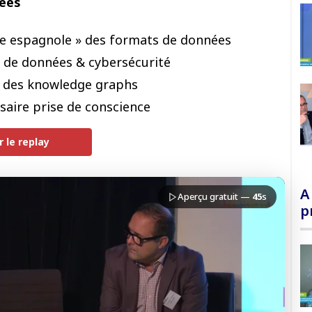
ées
ge espagnole » des formats de données
 de données & cybersécurité
t des knowledge graphs
ssaire prise de conscience
r le replay
PREMIUM
A
Aperçu gratuit —
45
s
p