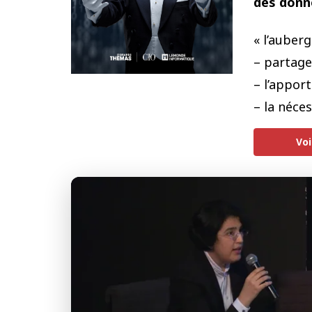
des donn
« l’auber
– partage
– l’appor
– la néce
Voi