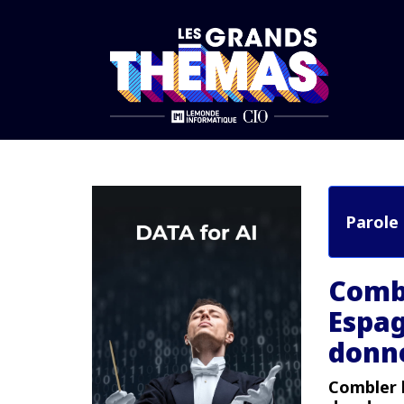
Accueil
Architectures Data et IA
Combler les failles de l’auberg
Parole
Combl
Espag
donn
Combler l