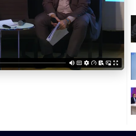
confidentialité
du Monde
loquer la vidéo
cès sécurisé
é ? Découvrir nos offres →