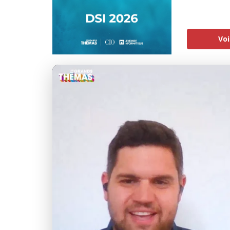
Voi
J'accepte la
charte de 
Informatique
Déb