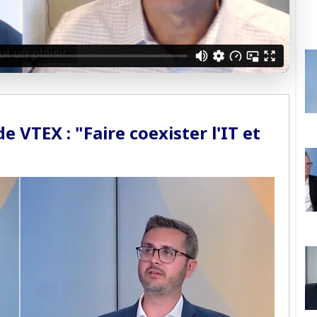
cès sécurisé
é ? Découvrir nos offres →
 VTEX : "Faire coexister l'IT et