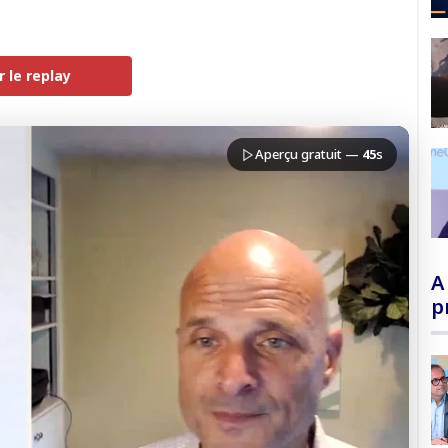
r le replay
PREMIUM
Aperçu gratuit —
45
s
A
p
confidentialité
du Monde
loquer la vidéo