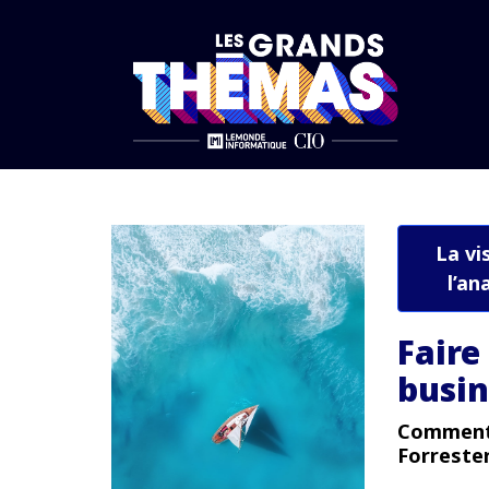
Accueil
Stratégie et Gouvernance
Faire coexister l’IT et le business
La vi
l’an
Faire 
busin
Commenta
Forreste