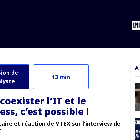
, c’est possible !
A
sion de
13 min
alyste
coexister l’IT et le
ess, c’est possible !
ire et réaction de VTEX sur l’interview de
r