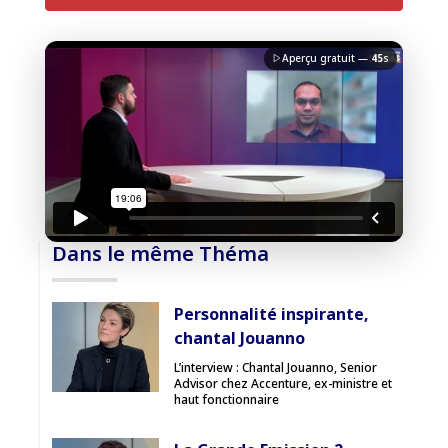
Aperçu gratuit —
45
s
J'accepte la
charte de confidentialité
du Monde
Informatique
Débloquer la vidéo
Dans le même Théma
Accès sécurisé
Personnalité inspirante,
Pas encore abonné ? Découvrir nos offres
chantal Jouanno
→
L’interview : Chantal Jouanno, Senior
Advisor chez Accenture, ex-ministre et
haut fonctionnaire