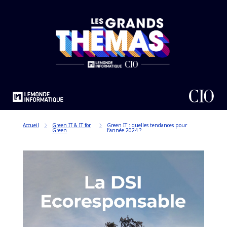
Accueil
Green IT & IT for
Green IT : quelles tendances pour
Green
l’année 2024 ?