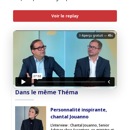
PREMIUM
Voir le replay
Aperçu gratuit —
45
s
J'accepte la
charte de confidentialité
du Monde
Informatique
Débloquer la vidéo
Dans le même Théma
Accès sécurisé
Personnalité inspirante,
Pas encore abonné ? Découvrir nos offres
chantal Jouanno
→
L’interview : Chantal Jouanno, Senior
Advisor chez Accenture, ex-ministre et