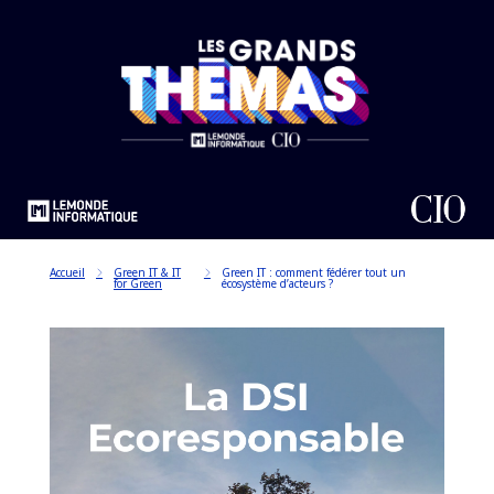
Accueil
Green IT & IT
Green IT : comment fédérer tout un
for Green
écosystème d’acteurs ?