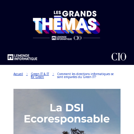
Accueil
Green IT & IT
Comment les directions informatiques se
for Green
sont emparées du Green IT?