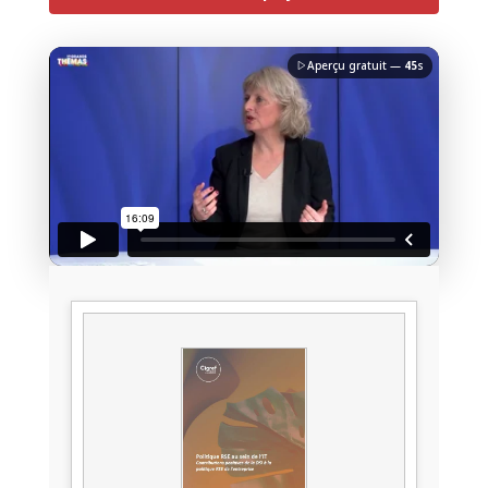
Aperçu gratuit —
45
s
J'accepte la
charte de confidentialité
du Monde
Informatique
Débloquer la vidéo
Accès sécurisé
Pas encore abonné ? Découvrir nos offres
→