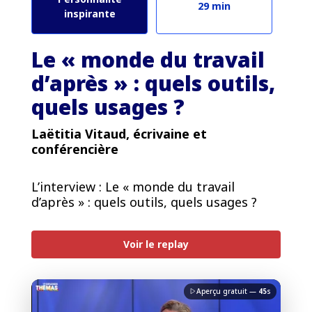
29 min
inspirante
Le « monde du travail
d’après » : quels outils,
quels usages ?
Laëtitia Vitaud, écrivaine et
conférencière
L’interview : Le « monde du travail
PREMIUM
d’après » : quels outils, quels usages ?
Voir le replay
Lenovo
Aperçu gratuit —
45
s