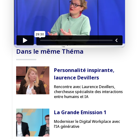
J'accepte la
charte de confidentialité
du Monde
Informatique
Débloquer la vidéo
Dans le même Théma
Accès sécurisé
Personnalité inspirante,
laurence Devillers
Pas encore abonné ? Découvrir nos offres
→
Rencontre avec Laurence Devillers,
chercheuse spécialiste des interactions
entre humains et IA
La Grande Emission 1
Moderniser le Digital Workplace avec
l’IA générative