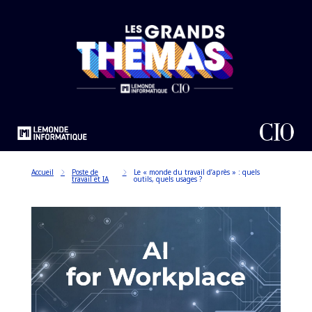
Accueil
Poste de
Le « monde du travail d’après » : quels
travail et IA
outils, quels usages ?