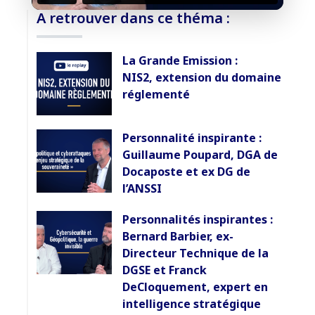
A retrouver dans ce théma :
Accès sécurisé
La Grande Emission :
Pas encore abonné ? Découvrir nos offres
NIS2, extension du domaine
→
réglementé
Personnalité inspirante :
Guillaume Poupard, DGA de
Docaposte et ex DG de
l’ANSSI
Personnalités inspirantes :
Bernard Barbier, ex-
Directeur Technique de la
DGSE et Franck
DeCloquement, expert en
intelligence stratégique