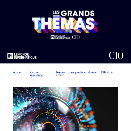
Accueil
Cyber-
Innover pour protéger et servir : l’ANFSI en
résilience
action