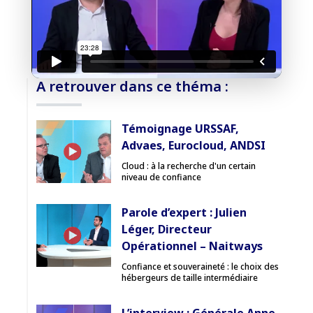
J'accepte la
charte de confidentialité
du Monde
Informatique
Débloquer la vidéo
A retrouver dans ce théma :
Accès sécurisé
Témoignage URSSAF,
Pas encore abonné ? Découvrir nos offres
Advaes, Eurocloud, ANDSI
→
Cloud : à la recherche d'un certain
niveau de confiance
Parole d’expert : Julien
Léger, Directeur
Opérationnel – Naitways
Confiance et souveraineté : le choix des
hébergeurs de taille intermédiaire