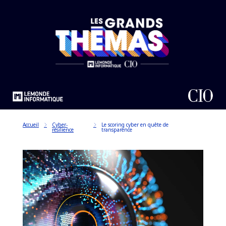
Accueil
Cyber-
Le scoring cyber en quête de
résilience
transparence