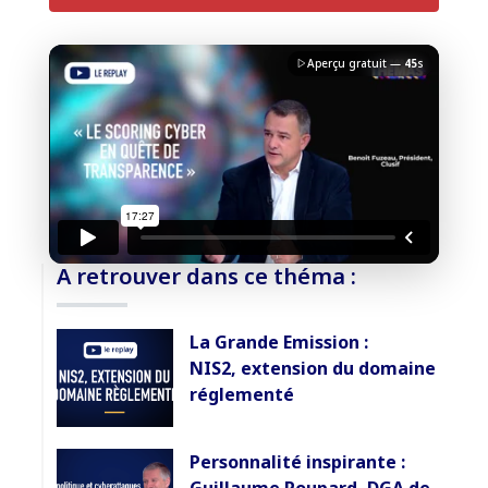
Aperçu gratuit —
45
s
J'accepte la
charte de confidentialité
du Monde
Informatique
Débloquer la vidéo
A retrouver dans ce théma :
Accès sécurisé
La Grande Emission :
Pas encore abonné ? Découvrir nos offres
NIS2, extension du domaine
→
réglementé
Personnalité inspirante :