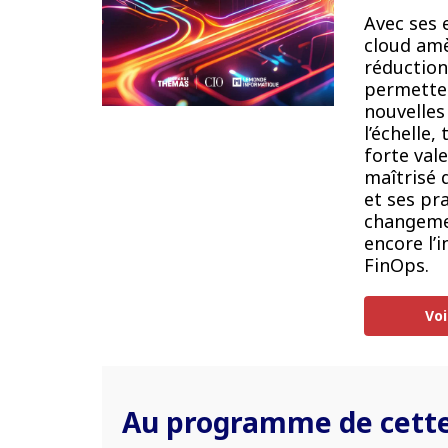
Avec ses 
cloud amè
réduction
permetten
nouvelles
l’échelle,
forte val
maîtrisé q
et ses pra
changeme
encore l’
FinOps.
Voi
Au programme de cette