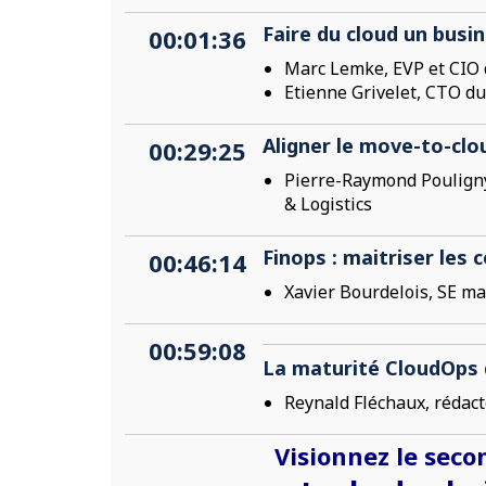
Faire du cloud un busi
00:01:36
Marc Lemke, EVP et CIO 
Etienne Grivelet, CTO d
Aligner le move-to-clo
00:29:25
Pierre-Raymond Pouligny,
& Logistics
Finops : maitriser les 
00:46:14
Xavier Bourdelois, SE m
00:59:08
La maturité CloudOps 
Reynald Fléchaux, rédact
Visionnez le seco