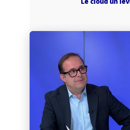
Le cloud un le
J'accepte la
charte de 
Informatique
Déb