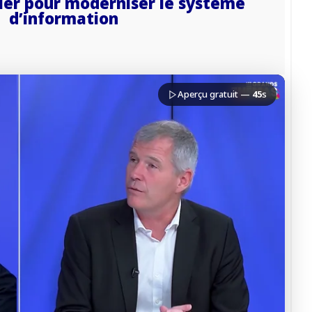
vier pour moderniser le système
d’information
PREMIUM
Aperçu gratuit —
45
s
confidentialité
du Monde
loquer la vidéo