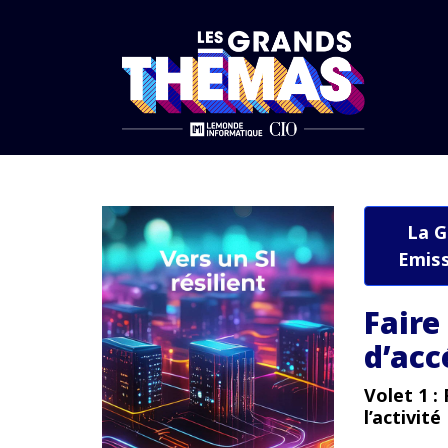
Accueil
Architecture IT robuste
Faire du cloud un moteur d’accélér
La G
Emiss
Faire
d’acc
Volet 1 :
l’activité